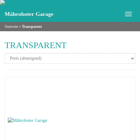
Skip
to
Mähroboter Garage
Toggl
main
naviga
content
Startseite
»
Transparent
TRANSPARENT