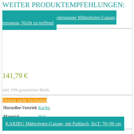
WEITER PRODUKTEMPFEHLUNGEN:
Unbekannt Karibu Mährobotergarage Mähroboter-Garage,
terragrau, Nicht zu treffend
141,79 €
inkl. 19% gesetzlicher MwSt.
Derzeit nicht Verfügbar
Hersteller-Vertrieb
Karibu
Material
Holz
KARIBU Mähroboter-Garage, mit Pultdach, BxT: 78×96 cm