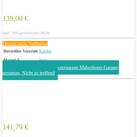
139,00 €
inkl. 19% gesetzlicher MwSt.
Derzeit nicht Verfügbar
Hersteller-Vertrieb
Karibu
Material
Holz
Unbekannt Karibu Mährobotergarage Mähroboter-Garage,
terragrau, Nicht zu treffend
141,79 €